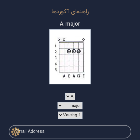
راهنمای آکوردها
A major