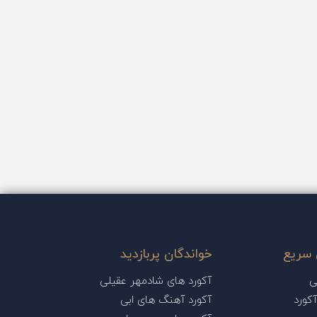
سریع
خواندگان پربازدید
ی
آکورد های شادمهر عقیلی
کورد
آکورد آهنگ های ابی