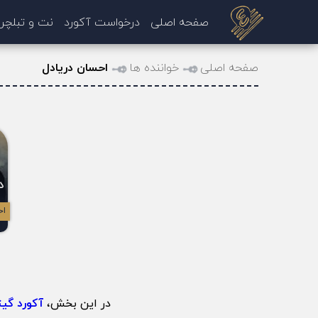
صفحه اصلی
درخواست آکورد
نت و تبلچر
صفحه اصلی
خواننده ها
احسان دریادل
د
اح
در این بخش،
آکورد گیت