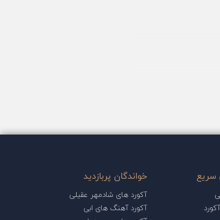
سریع
خواندگان پربازدید
ی
آکورد های شادمهر عقیلی
کورد
آکورد آهنگ های ابی