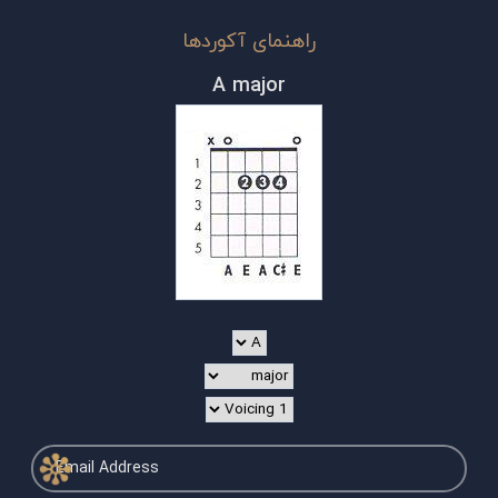
راهنمای آکوردها
A major