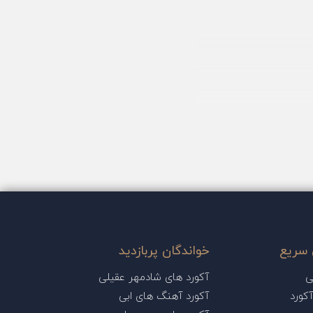
سریع
خواندگان پربازدید
ی
آکورد های شادمهر عقیلی
کورد
آکورد آهنگ های ابی