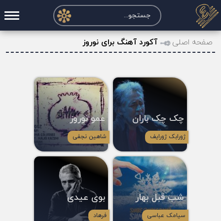
صفحه اصلی
صفحه اصلی
آکورد آهنگ برای نوروز
درخواست آکورد
نت و تبلچر
تماس با ما
چک چک باران
عمو نوروز
حساب کاربری
ژورابک ژورایف
شاهین نجفی
شب قبل بهار
بوی عیدی
سیامک عباسی
فرهاد